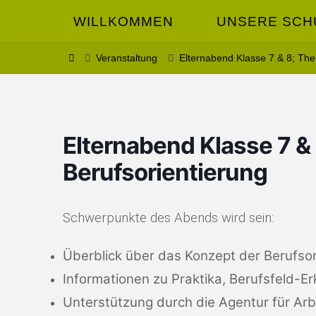
Zum
WILLKOMMEN
UNSERE SCH
Inhalt
MONTESSORI
springen
– SCHULE
Start
Veranstaltung
Elternabend Klasse 7 & 8; The
SCHÖNTHAL
Elternabend Klasse 7 &
Berufsorientierung
Schwerpunkte des Abends wird sein:
Überblick über das Konzept der Berufsor
Informationen zu Praktika, Berufsfeld-
Unterstützung durch die Agentur für Arb