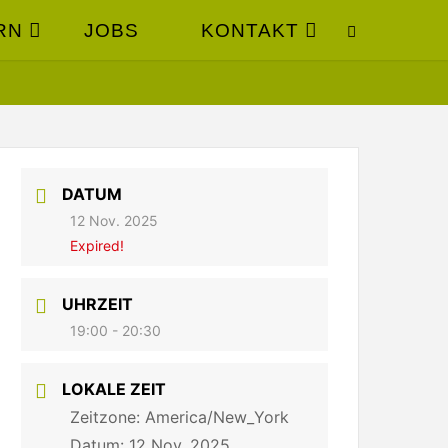
RN
JOBS
KONTAKT
SUCHEN
DATUM
12 Nov. 2025
Expired!
UHRZEIT
19:00 - 20:30
LOKALE ZEIT
Zeitzone:
America/New_York
Datum:
12 Nov. 2025