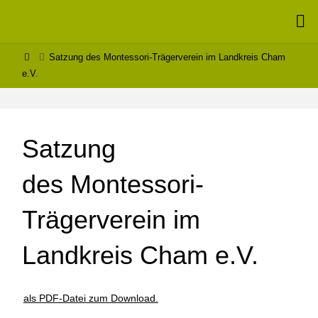
Zum
Inhalt
MONTESSORI
springen
– SCHULE
Start
Satzung des Montessori-Trägerverein im Landkreis Cham
e.V.
SCHÖNTHAL
Satzung
des Montessori-
Trägerverein im
Landkreis Cham e.V.
als PDF-Datei zum Download.