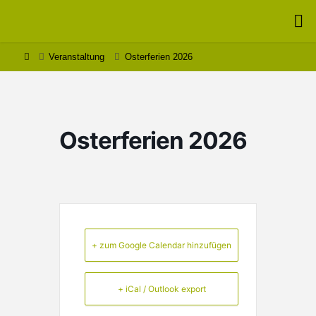
Zum
Inhalt
MONTESSORI
springen
– SCHULE
Start
Veranstaltung
Osterferien 2026
SCHÖNTHAL
Osterferien 2026
+ zum Google Calendar hinzufügen
+ iCal / Outlook export