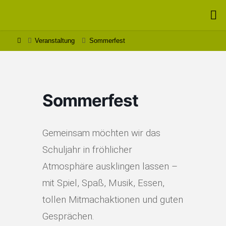
Zum
Inhalt
MONTESSORI
springen
– SCHULE
Start
Veranstaltung
Sommerfest
SCHÖNTHAL
Sommerfest
Gemeinsam möchten wir das
Schuljahr in fröhlicher
Atmosphäre ausklingen lassen –
mit Spiel, Spaß, Musik, Essen,
tollen Mitmachaktionen und guten
Gesprächen.