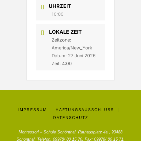
UHRZEIT
10:00
LOKALE ZEIT
Zeitzone:
America/New_York
Datum:
27 Juni 2026
Zeit:
4:00
IMPRESSUM
|
HAFTUNGSAUSSCHLUSS
|
DATENSCHUTZ
Montessori – Schule Schönthal, Rathausplatz 4a , 93488
Schönthal, Telefon: 09978/ 80 15 70, Fax: 09978/ 80 15 71,