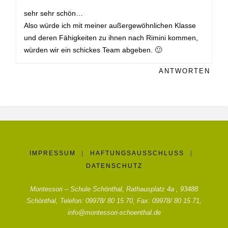
sehr sehr schön…
Also würde ich mit meiner außergewöhnlichen Klasse
und deren Fähigkeiten zu ihnen nach Rimini kommen,
würden wir ein schickes Team abgeben. 🙂
ANTWORTEN
IMPRESSUM
|
HAFTUNGSAUSSCHLUSS
|
DATENSCHUTZ
Montessori – Schule Schönthal, Rathausplatz 4a , 93488
Schönthal, Telefon: 09978/ 80 15 70, Fax: 09978/ 80 15 71,
info@montessori-schoenthal.de