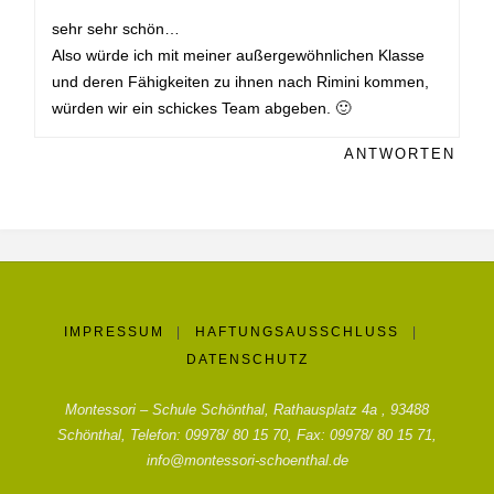
sehr sehr schön…
Also würde ich mit meiner außergewöhnlichen Klasse
und deren Fähigkeiten zu ihnen nach Rimini kommen,
würden wir ein schickes Team abgeben. 🙂
ANTWORTEN
IMPRESSUM
|
HAFTUNGSAUSSCHLUSS
|
DATENSCHUTZ
Montessori – Schule Schönthal, Rathausplatz 4a , 93488
Schönthal, Telefon: 09978/ 80 15 70, Fax: 09978/ 80 15 71,
info@montessori-schoenthal.de